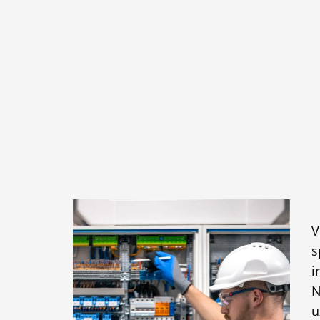
V
s
i
N
u