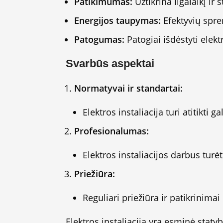
Patikimumas:
Užtikrina ilgalaikį ir 
Energijos taupymas:
Efektyvių spr
Patogumas:
Patogiai išdėstyti elek
Svarbūs aspektai
Normatyvai ir standartai:
Elektros instaliacija turi atitikti
Profesionalumas:
Elektros instaliacijos darbus turėtų 
Priežiūra:
Reguliari priežiūra ir patikrinima
Elektros instaliacija yra esminė staty