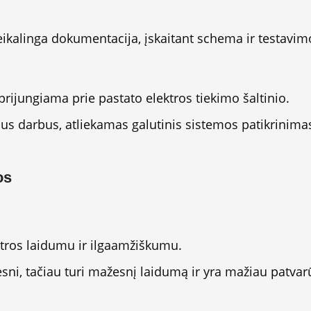
kalinga dokumentacija, įskaitant schema ir testavimo
 prijungiama prie pastato elektros tiekimo šaltinio.
sus darbus, atliekamas galutinis sistemos patikrinimas, 
os
tros laidumu ir ilgaamžiškumu.
sni, tačiau turi mažesnį laidumą ir yra mažiau patvar