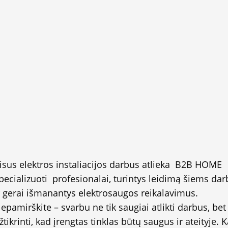
isus elektros instaliacijos darbus atlieka B2B HOME
pecializuoti profesionalai, turintys leidimą šiems da
r gerai išmanantys elektrosaugos reikalavimus.
epamirškite – svarbu ne tik saugiai atlikti darbus, bet 
žtikrinti, kad įrengtas tinklas būtų saugus ir ateityje. K