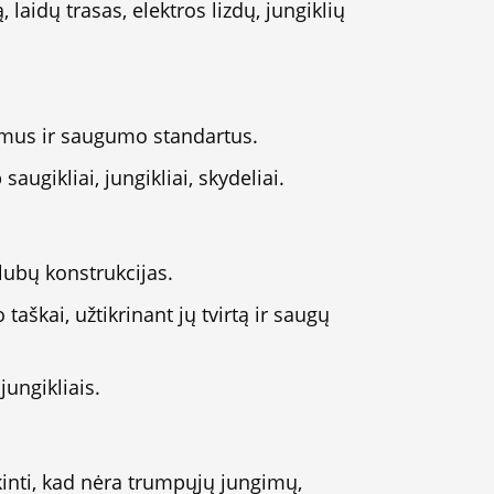
aidų trasas, elektros lizdų, jungiklių
vimus ir saugumo standartus.
gikliai, jungikliai, skydeliai.
 lubų konstrukcijas.
 taškai, užtikrinant jų tvirtą ir saugų
ungikliais.
ikinti, kad nėra trumpųjų jungimų,