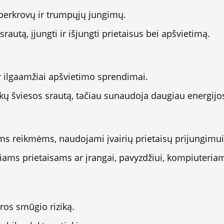
erkrovų ir trumpųjų jungimų.
srautą, įjungti ir išjungti prietaisus bei apšvietimą.
r ilgaamžiai apšvietimo sprendimai.
kų šviesos srautą, tačiau sunaudoja daugiau energijo
ėms reikmėms, naudojami įvairių prietaisų prijungimui
niams prietaisams ar įrangai, pavyzdžiui, kompiuteriam
ros smūgio riziką.