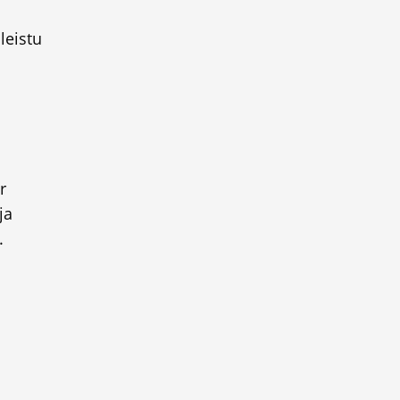
leistu
s
r
ja
.