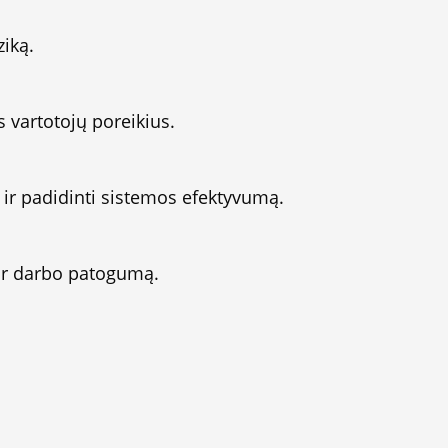
ziką.
s vartotojų poreikius.
 ir padidinti sistemos efektyvumą.
o ir darbo patogumą.