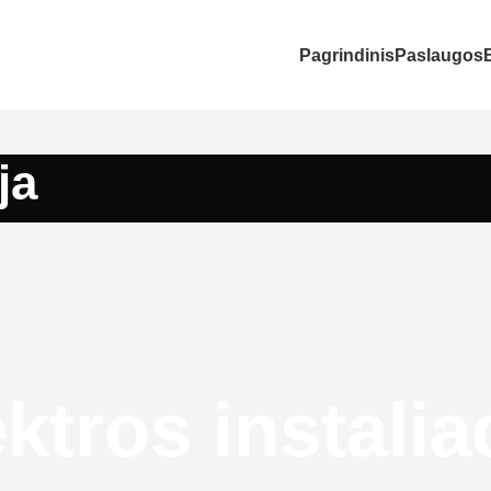
Pagrindinis
Paslaugos
ja
ktros instalia