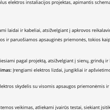
s elektros instaliacijos projektas, apimantis schemą, l
i laidai ir kabeliai, atsižvelgiant į apkrovos reikala
 ir paruošiamos apsauginės priemonės, tokios kaip sau
tiesiami pagal projektą, atsižvelgiant į sienų, grindų ir
vimas:
Įrengiami elektros lizdai, jungikliai ir apšvietimo
ektros skydelis su visomis apsaugos priemonėmis ir j
temos veikimas, atliekami įvairūs testai, siekiant įsit