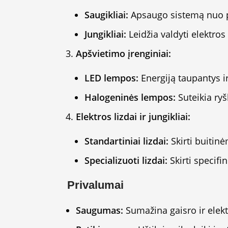
Saugikliai:
Apsaugo sistemą nuo p
Jungikliai:
Leidžia valdyti elektros 
Apšvietimo įrenginiai:
LED lempos:
Energiją taupantys i
Halogeninės lempos:
Suteikia ryš
Elektros lizdai ir jungikliai:
Standartiniai lizdai:
Skirti buitin
Specializuoti lizdai:
Skirti specifi
Privalumai
Saugumas:
Sumažina gaisro ir elekt