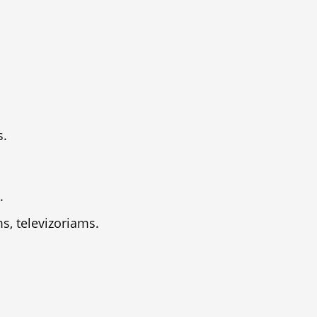
s.
.
s, televizoriams.