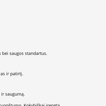
vus bei saugos standartus.
s ir patirtį.
ą ir saugumą.
 kruopštumo. Kokybiškai įrengta