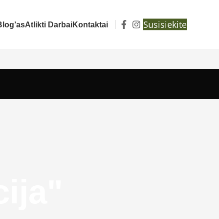
Susisiekite
Blog’as
Atlikti Darbai
Kontaktai
cija"