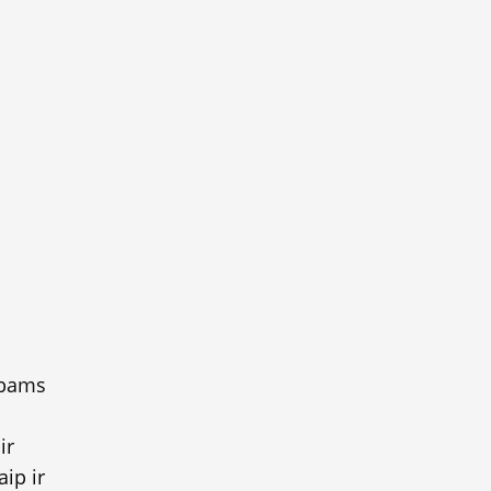
rbams
ir
aip ir