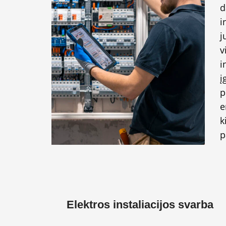
d
i
j
v
i
į
p
e
k
p
Elektros instaliacijos svarba