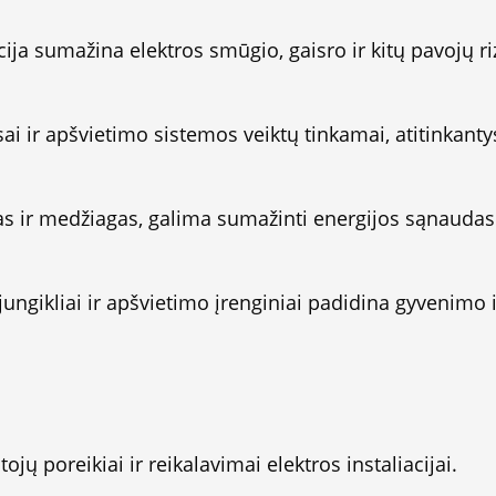
cija sumažina elektros smūgio, gaisro ir kitų pavojų ri
isai ir apšvietimo sistemos veiktų tinkamai, atitinkanty
as ir medžiagas, galima sumažinti energijos sąnaudas
i, jungikliai ir apšvietimo įrenginiai padidina gyvenim
jų poreikiai ir reikalavimai elektros instaliacijai.