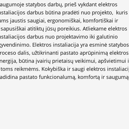
augumoje statybos darbų, prieš vykdant elektros
nstaliacijos darbus būtina pradėti nuo projekto, kuris 
ums jaustis saugiai, ergonomiškai, komfortiškai ir
isapusiškai atitiktų jūsų poreikius. Atliekame elektros
nstaliacijos darbus nuo projektavimo iki galutinio
gyvendinimo. Elektros instaliacija yra esminė statybo
roceso dalis, užtikrinanti pastato aprūpinimą elektros
nergija, būtina įvairių prietaisų veikimui, apšvietimui i
itoms reikmėms. Kokybiška ir saugi elektros instaliaci
adidina pastato funkcionalumą, komfortą ir saugumą