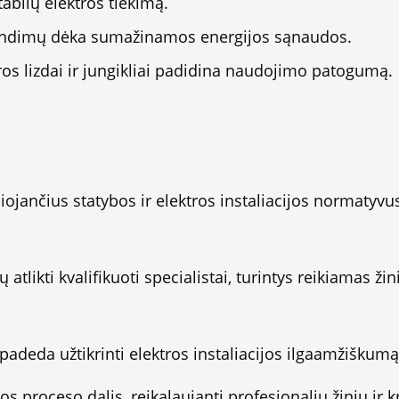
stabilų elektros tiekimą.
endimų dėka sumažinamos energijos sąnaudos.
tros lizdai ir jungikliai padidina naudojimo patogumą.
 galiojančius statybos ir elektros instaliacijos normaty
atlikti kvalifikuoti specialistai, turintys reikiamas žinia
i padeda užtikrinti elektros instaliacijos ilgaamžiškum
bos proceso dalis, reikalaujanti profesionalių žinių ir