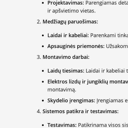
Projektavimas:
Parengiamas detalu
ir apšvietimo vietas.
Medžiagų paruošimas:
Laidai ir kabeliai:
Parenkami tinkam
Apsauginės priemonės:
Užsakomos
Montavimo darbai:
Laidų tiesimas:
Laidai ir kabeliai 
Elektros lizdų ir jungiklių monta
montavimą.
Skydelio įrengimas:
Įrengiamas el
Sistemos patikra ir testavimas:
Testavimas:
Patikrinama visos sis