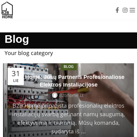
Blog
Your blog category
BLOG
31
B2B Home: Jūsų Partneris Profesionaliose
LIE
Elektros Instaliacijose
B2bhome.lt
B2B Home pripažįsta profesionalių elektros
instaliacijų svarbą gerinant namų saugumą,
efektyvumą ir tvarumą. Mūsų komanda,
sudaryta iš ...
BLOG