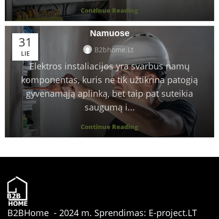
Profesionalios Elektros Instaliacijos:
Continue Reading
Saugumas, Efektyvumas ir Tvarumas
Namuose
31
B2bhome.lt
LIE
Elektros instaliacijos yra svarbus namų
komponentas, kuris ne tik užtikrina patogią
gyvenamąją aplinką, bet taip pat suteikia
saugumą i...
Continue Reading
B2BHome - 2024 m. Sprendimas: E-project.LT